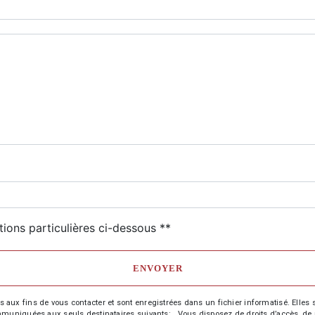
deau des cookies
tions particulières ci-dessous **
ENVOYER
 fins de vous contacter et sont enregistrées dans un fichier informatisé. Elles so
iquées aux seuls destinataires suivants: . Vous disposez de droits d’accès, de recti