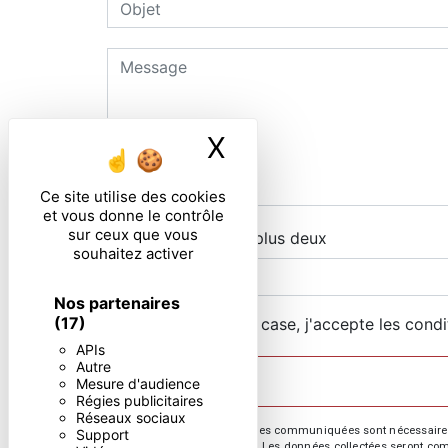
X
Masquer le ban
Ce site utilise des cookies
et vous donne le contrôle
sur ceux que vous
Combien font neuf plus deux
souhaitez activer
Nos partenaires
(17)
En cochant cette case, j'accepte les condi
APIs
Autre
Mesure d'audience
Régies publicitaires
Réseaux sociaux
** Les données personnelles communiquées sont nécessaires aux
Support
répondre à votre message. Les données collectées seront commun