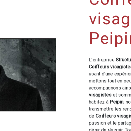
visag
Peipi
L’entreprise
Structu
Coiffeurs visagiste
usant d’une expérien
mettons tout en oeu
accompagnons ainsi
visagistes
et somme
habitez à
Peipin
, n
transmettre les ren
de
Coiffeurs visagi
passion et le parta
désir de réussir. To