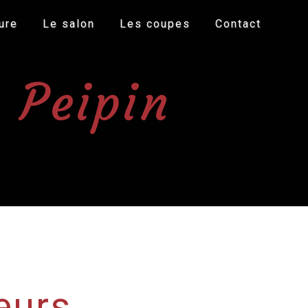
ure
Le salon
Les coupes
Contact
s Peipin
eurs