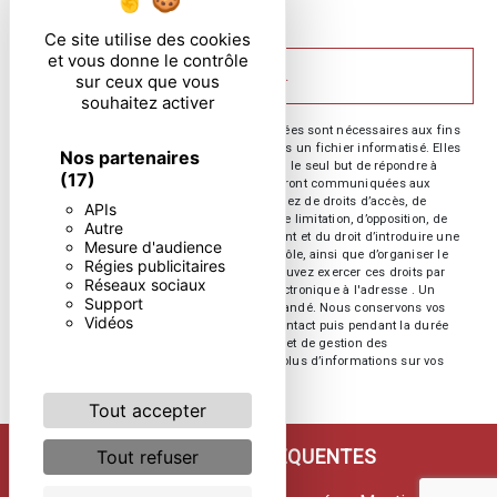
particulières ci-dessous **
Ce site utilise des cookies
et vous donne le contrôle
ENVOYER
sur ceux que vous
souhaitez activer
** Les données personnelles communiquées sont nécessaires aux fins
de vous contacter et sont enregistrées dans un fichier informatisé. Elles
Nos partenaires
sont destinées à et ses sous-traitants dans le seul but de répondre à
(17)
votre message. Les données collectées seront communiquées aux
seuls destinataires suivants: . Vous disposez de droits d’accès, de
APIs
rectification, d’effacement, de portabilité, de limitation, d’opposition, de
Autre
retrait de votre consentement à tout moment et du droit d’introduire une
Mesure d'audience
réclamation auprès d’une autorité de contrôle, ainsi que d’organiser le
Régies publicitaires
sort de vos données post-mortem. Vous pouvez exercer ces droits par
Réseaux sociaux
voie postale à l'adresse ou par courrier électronique à l'adresse . Un
Support
justificatif d'identité pourra vous être demandé. Nous conservons vos
Vidéos
données pendant la période de prise de contact puis pendant la durée
de prescription légale aux fins probatoires et de gestion des
contentieux. Consultez le site cnil.fr pour plus d’informations sur vos
droits.
Tout accepter
RECHERCHES FRÉQUENTES
Tout refuser